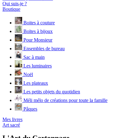
Qui suis-je ?
Boutique
Boites à couture
Boïtes à bijoux
Pour Monsieur
Ensembles de bureau
Sac à main
Les luminaires
Noël
Les plateaux
Les petits objets du quotidien
Méli mélo de créations pour toute la famille
Pâques
Mes livres
Art sacré
L'Art du Cartonnage