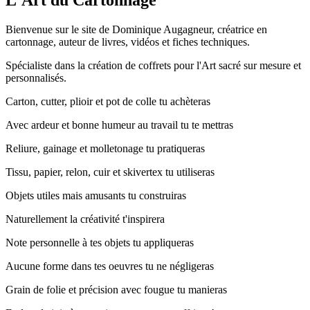
Bienvenue sur le site de Dominique Augagneur, créatrice en
cartonnage, auteur de livres, vidéos et fiches techniques.
Spécialiste dans la création de coffrets pour l'Art sacré sur mesure et
personnalisés.
C
arton, cutter, plioir et pot de colle tu achèteras
A
vec ardeur et bonne humeur au travail tu te mettras
R
eliure, gainage et molletonage tu pratiqueras
T
issu, papier, relon, cuir et skivertex tu utiliseras
O
bjets utiles mais amusants tu construiras
N
aturellement la créativité t'inspirera
N
ote personnelle à tes objets tu appliqueras
A
ucune forme dans tes oeuvres tu ne négligeras
G
rain de folie et précision avec fougue tu manieras