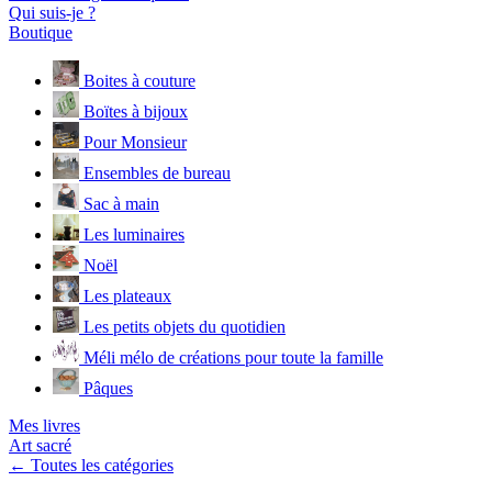
Qui suis-je ?
Boutique
Boites à couture
Boïtes à bijoux
Pour Monsieur
Ensembles de bureau
Sac à main
Les luminaires
Noël
Les plateaux
Les petits objets du quotidien
Méli mélo de créations pour toute la famille
Pâques
Mes livres
Art sacré
← Toutes les catégories