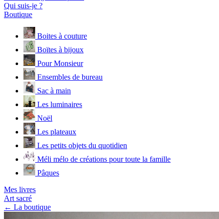
Qui suis-je ?
Boutique
Boites à couture
Boïtes à bijoux
Pour Monsieur
Ensembles de bureau
Sac à main
Les luminaires
Noël
Les plateaux
Les petits objets du quotidien
Méli mélo de créations pour toute la famille
Pâques
Mes livres
Art sacré
← La boutique