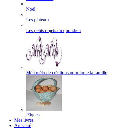
Noël
Les plateaux
Les petits objets du quotidien
Méli mélo de créations pour toute la famille
Pâques
Mes livres
Art sacré