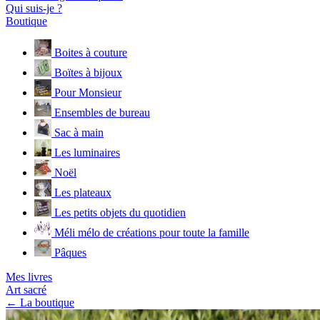
Qui suis-je ?
Boutique
Boites à couture
Boïtes à bijoux
Pour Monsieur
Ensembles de bureau
Sac à main
Les luminaires
Noël
Les plateaux
Les petits objets du quotidien
Méli mélo de créations pour toute la famille
Pâques
Mes livres
Art sacré
← La boutique