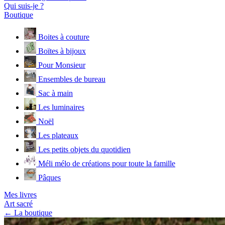
Qui suis-je ?
Boutique
Boites à couture
Boïtes à bijoux
Pour Monsieur
Ensembles de bureau
Sac à main
Les luminaires
Noël
Les plateaux
Les petits objets du quotidien
Méli mélo de créations pour toute la famille
Pâques
Mes livres
Art sacré
← La boutique