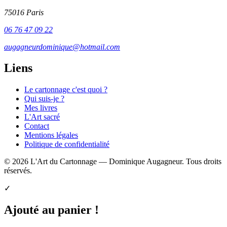
75016 Paris
06 76 47 09 22
augagneurdominique@hotmail.com
Liens
Le cartonnage c'est quoi ?
Qui suis-je ?
Mes livres
L'Art sacré
Contact
Mentions légales
Politique de confidentialité
© 2026 L'Art du Cartonnage — Dominique Augagneur. Tous droits
réservés.
✓
Ajouté au panier !