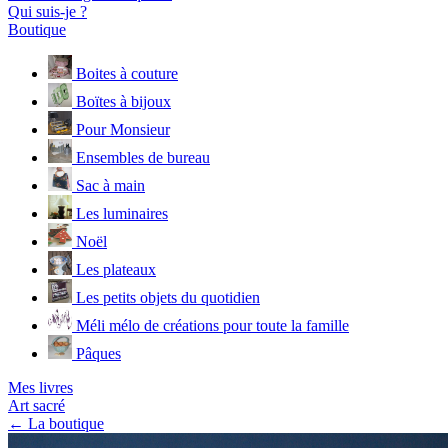
Qui suis-je ?
Boutique
Boites à couture
Boïtes à bijoux
Pour Monsieur
Ensembles de bureau
Sac à main
Les luminaires
Noël
Les plateaux
Les petits objets du quotidien
Méli mélo de créations pour toute la famille
Pâques
Mes livres
Art sacré
← La boutique