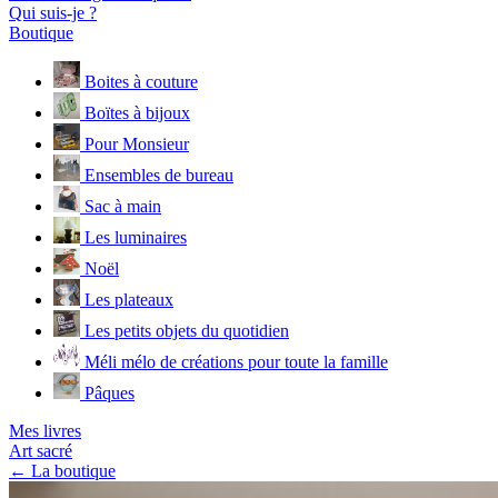
Qui suis-je ?
Boutique
Boites à couture
Boïtes à bijoux
Pour Monsieur
Ensembles de bureau
Sac à main
Les luminaires
Noël
Les plateaux
Les petits objets du quotidien
Méli mélo de créations pour toute la famille
Pâques
Mes livres
Art sacré
← La boutique