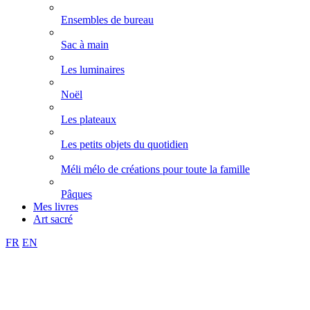
Ensembles de bureau
Sac à main
Les luminaires
Noël
Les plateaux
Les petits objets du quotidien
Méli mélo de créations pour toute la famille
Pâques
Mes livres
Art sacré
FR
EN