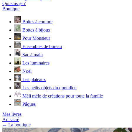
Qui suis-je ?
Boutique
Boites à couture
Boïtes à bijoux
Pour Monsieur
Ensembles de bureau
Sac à main
Les luminaires
Noël
Les plateaux
Les petits objets du quotidien
Méli mélo de créations pour toute la famille
Pâques
Mes livres
Art sacré
← La boutique