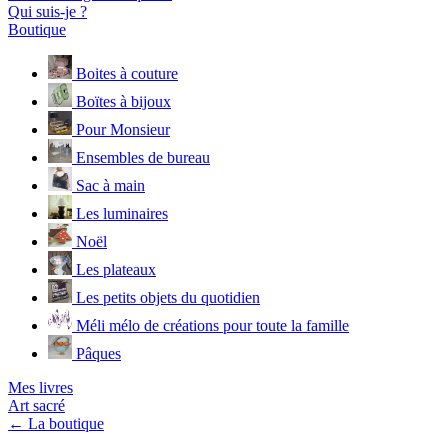
Qui suis-je ?
Boutique
Boites à couture
Boïtes à bijoux
Pour Monsieur
Ensembles de bureau
Sac à main
Les luminaires
Noël
Les plateaux
Les petits objets du quotidien
Méli mélo de créations pour toute la famille
Pâques
Mes livres
Art sacré
← La boutique