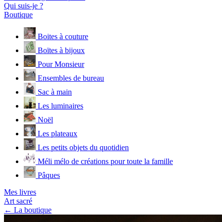
Qui suis-je ?
Boutique
Boites à couture
Boïtes à bijoux
Pour Monsieur
Ensembles de bureau
Sac à main
Les luminaires
Noël
Les plateaux
Les petits objets du quotidien
Méli mélo de créations pour toute la famille
Pâques
Mes livres
Art sacré
← La boutique