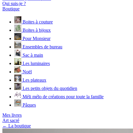
Qui suis-je ?
Boutique
Boites à couture
Boïtes à bijoux
Pour Monsieur
Ensembles de bureau
Sac à main
Les luminaires
Noël
Les plateaux
Les petits objets du quotidien
Méli mélo de créations pour toute la famille
Pâques
Mes livres
Art sacré
← La boutique