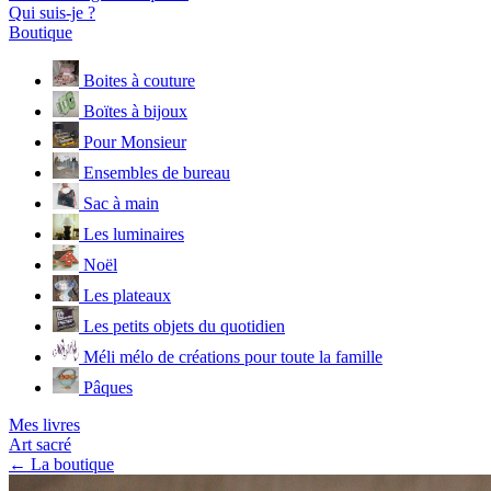
Qui suis-je ?
Boutique
Boites à couture
Boïtes à bijoux
Pour Monsieur
Ensembles de bureau
Sac à main
Les luminaires
Noël
Les plateaux
Les petits objets du quotidien
Méli mélo de créations pour toute la famille
Pâques
Mes livres
Art sacré
← La boutique