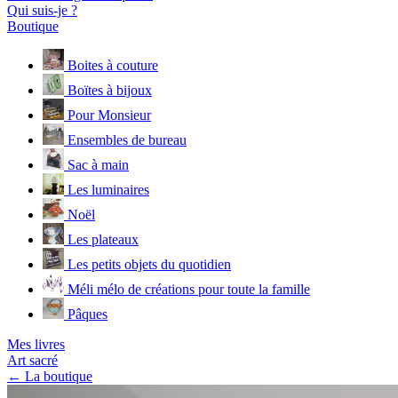
Qui suis-je ?
Boutique
Boites à couture
Boïtes à bijoux
Pour Monsieur
Ensembles de bureau
Sac à main
Les luminaires
Noël
Les plateaux
Les petits objets du quotidien
Méli mélo de créations pour toute la famille
Pâques
Mes livres
Art sacré
← La boutique