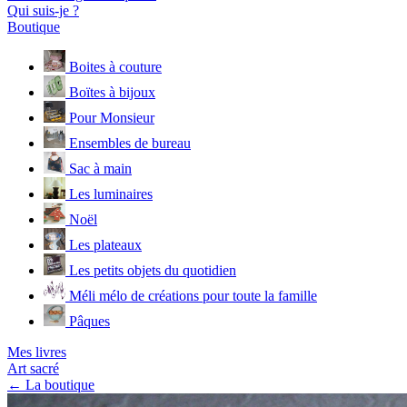
Qui suis-je ?
Boutique
Boites à couture
Boïtes à bijoux
Pour Monsieur
Ensembles de bureau
Sac à main
Les luminaires
Noël
Les plateaux
Les petits objets du quotidien
Méli mélo de créations pour toute la famille
Pâques
Mes livres
Art sacré
← La boutique