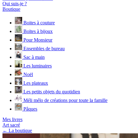
Qui suis-je ?
Boutique
Boites à couture
Boïtes à bijoux
Pour Monsieur
Ensembles de bureau
Sac à main
Les luminaires
Noël
Les plateaux
Les petits objets du quotidien
Méli mélo de créations pour toute la famille
Pâques
Mes livres
Art sacré
← La boutique