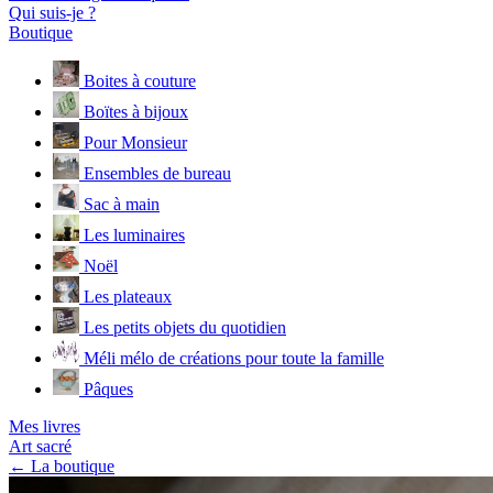
Qui suis-je ?
Boutique
Boites à couture
Boïtes à bijoux
Pour Monsieur
Ensembles de bureau
Sac à main
Les luminaires
Noël
Les plateaux
Les petits objets du quotidien
Méli mélo de créations pour toute la famille
Pâques
Mes livres
Art sacré
← La boutique