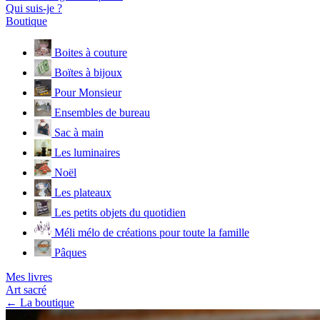
Qui suis-je ?
Boutique
Boites à couture
Boïtes à bijoux
Pour Monsieur
Ensembles de bureau
Sac à main
Les luminaires
Noël
Les plateaux
Les petits objets du quotidien
Méli mélo de créations pour toute la famille
Pâques
Mes livres
Art sacré
← La boutique