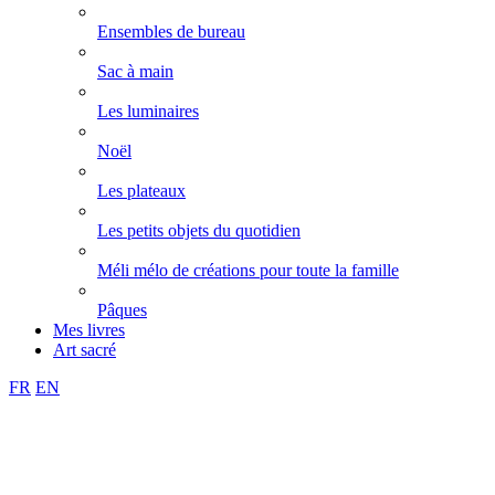
Ensembles de bureau
Sac à main
Les luminaires
Noël
Les plateaux
Les petits objets du quotidien
Méli mélo de créations pour toute la famille
Pâques
Mes livres
Art sacré
FR
EN