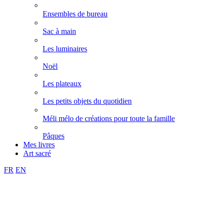
Ensembles de bureau
Sac à main
Les luminaires
Noël
Les plateaux
Les petits objets du quotidien
Méli mélo de créations pour toute la famille
Pâques
Mes livres
Art sacré
FR
EN