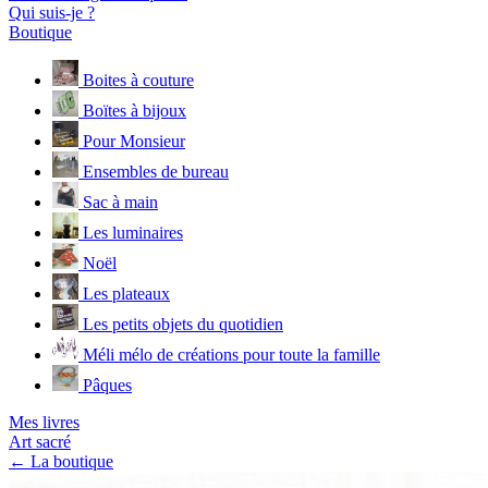
Qui suis-je ?
Boutique
Boites à couture
Boïtes à bijoux
Pour Monsieur
Ensembles de bureau
Sac à main
Les luminaires
Noël
Les plateaux
Les petits objets du quotidien
Méli mélo de créations pour toute la famille
Pâques
Mes livres
Art sacré
← La boutique