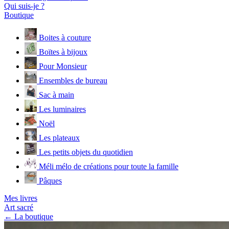
Qui suis-je ?
Boutique
Boites à couture
Boïtes à bijoux
Pour Monsieur
Ensembles de bureau
Sac à main
Les luminaires
Noël
Les plateaux
Les petits objets du quotidien
Méli mélo de créations pour toute la famille
Pâques
Mes livres
Art sacré
← La boutique