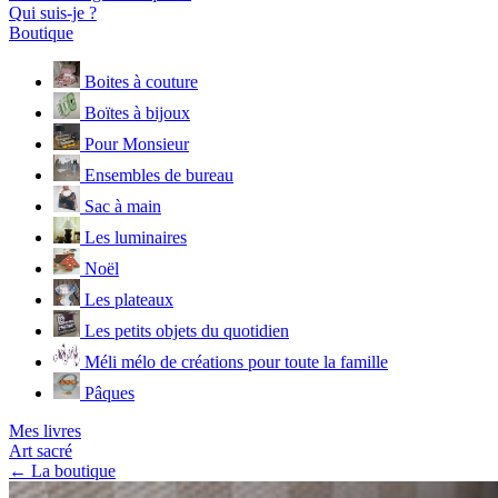
Qui suis-je ?
Boutique
Boites à couture
Boïtes à bijoux
Pour Monsieur
Ensembles de bureau
Sac à main
Les luminaires
Noël
Les plateaux
Les petits objets du quotidien
Méli mélo de créations pour toute la famille
Pâques
Mes livres
Art sacré
← La boutique