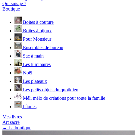
Qui suis-je ?
Boutique
Boites à couture
Boïtes à bijoux
Pour Monsieur
Ensembles de bureau
Sac à main
Les luminaires
Noël
Les plateaux
Les petits objets du quotidien
Méli mélo de créations pour toute la famille
Pâques
Mes livres
Art sacré
← La boutique