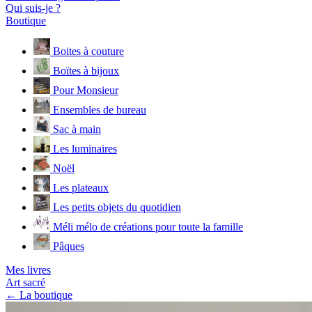
Qui suis-je ?
Boutique
Boites à couture
Boïtes à bijoux
Pour Monsieur
Ensembles de bureau
Sac à main
Les luminaires
Noël
Les plateaux
Les petits objets du quotidien
Méli mélo de créations pour toute la famille
Pâques
Mes livres
Art sacré
← La boutique