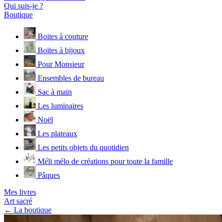
Qui suis-je ?
Boutique
Boites à couture
Boïtes à bijoux
Pour Monsieur
Ensembles de bureau
Sac à main
Les luminaires
Noël
Les plateaux
Les petits objets du quotidien
Méli mélo de créations pour toute la famille
Pâques
Mes livres
Art sacré
← La boutique